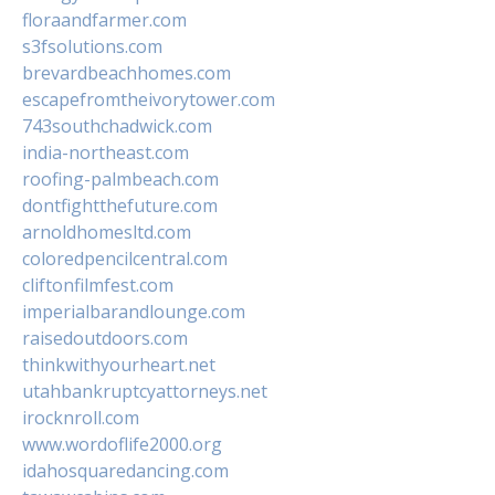
floraandfarmer.com
s3fsolutions.com
brevardbeachhomes.com
escapefromtheivorytower.com
743southchadwick.com
india-northeast.com
roofing-palmbeach.com
dontfightthefuture.com
arnoldhomesltd.com
coloredpencilcentral.com
cliftonfilmfest.com
imperialbarandlounge.com
raisedoutdoors.com
thinkwithyourheart.net
utahbankruptcyattorneys.net
irocknroll.com
www.wordoflife2000.org
idahosquaredancing.com