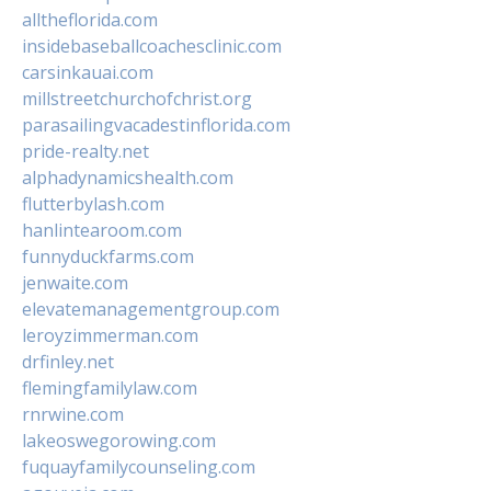
alltheflorida.com
insidebaseballcoachesclinic.com
carsinkauai.com
millstreetchurchofchrist.org
parasailingvacadestinflorida.com
pride-realty.net
alphadynamicshealth.com
flutterbylash.com
hanlintearoom.com
funnyduckfarms.com
jenwaite.com
elevatemanagementgroup.com
leroyzimmerman.com
drfinley.net
flemingfamilylaw.com
rnrwine.com
lakeoswegorowing.com
fuquayfamilycounseling.com