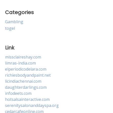
Categories
Gambling
togel
Link
missclaireshay.com
limras-india.com
elperiodicodelara.com
richiesbodyandpaint.net
licindiachennai.com
daughterdarlings.com
infodeets.com
hotsalsainteractive.com
serenitysalonanddayspa.org
cedarcafeonline.com