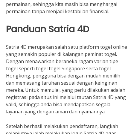
permainan, sehingga kita masih bisa menghargai
permainan tanpa menjadi kestabilan finansial.
Panduan Satria 4D
Satria 4D merupakan salah satu platform togel online
yang semakin populer di kalangan peminat togel.
Dengan menawarkan beraneka ragam varian tipe
togel seperti togel togel Singapore serta togel
Hongkong, pengguna bisa dengan mudah memilih
dan memasang taruhan sesuai dengan keinginan
mereka. Untuk memulai, yang perlu dilakukan adalah
registrasi pada situs ini melalui tautan Satria 4D yang
valid, sehingga anda bisa mendapatkan segala
layanan yang dengan aman dan nyamannya.
Setelah berhasil melakukan pendaftaran, langkah
selanjutnya ialah melakukan login Satria 4D agar