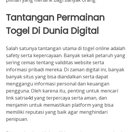
pilihan yang menarik bagi banyak orang.
Tantangan Permainan
Togel Di Dunia Digital
Salah satunya tantangan utama di togel online adalah
safety serta kepercayaan. Banyak sekali petaruh yang
sering cemas tentang validitas website serta
informasi pribadi mereka. Di zaman digital ini, banyak
banyak situs yang bisa diandalkan serta dapat
menggangu informasi personal dan keuangan
pengguna. Oleh karena itu, penting untuk mencari
link satria4d yang terpercaya serta aman, dan
menjamin untuk memastikan platform yang bisa
memiliki reputasi yang baik agar menghindari
penipuan.