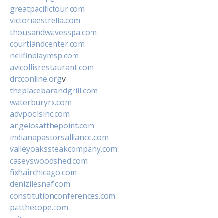
greatpacifictour.com
victoriaestrella.com
thousandwavesspa.com
courtlandcenter.com
neilfindlaymsp.com
avicollisrestaurant.com
drcconline.org
v
theplacebarandgrill.com
waterburyrx.com
advpoolsinc.com
angelosatthepoint.com
indianapastorsalliance.com
valleyoakssteakcompany.com
caseyswoodshed.com
fixhairchicago.com
denizliesnaf.com
constitutionconferences.com
patthecope.com