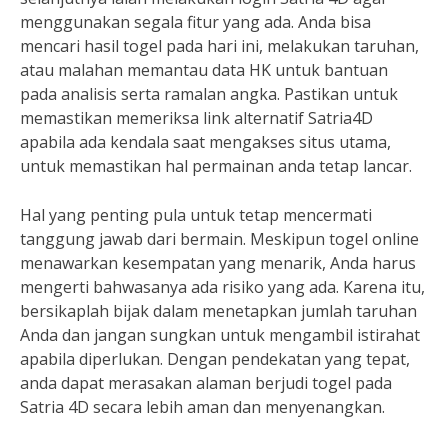
menggunakan segala fitur yang ada. Anda bisa
mencari hasil togel pada hari ini, melakukan taruhan,
atau malahan memantau data HK untuk bantuan
pada analisis serta ramalan angka. Pastikan untuk
memastikan memeriksa link alternatif Satria4D
apabila ada kendala saat mengakses situs utama,
untuk memastikan hal permainan anda tetap lancar.
Hal yang penting pula untuk tetap mencermati
tanggung jawab dari bermain. Meskipun togel online
menawarkan kesempatan yang menarik, Anda harus
mengerti bahwasanya ada risiko yang ada. Karena itu,
bersikaplah bijak dalam menetapkan jumlah taruhan
Anda dan jangan sungkan untuk mengambil istirahat
apabila diperlukan. Dengan pendekatan yang tepat,
anda dapat merasakan alaman berjudi togel pada
Satria 4D secara lebih aman dan menyenangkan.