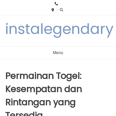
Skip
to
content
instalegendary
Menu
Permainan Togel:
Kesempatan dan
Rintangan yang
Tersedia