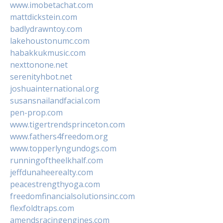
www.imobetachat.com
mattdickstein.com
badlydrawntoy.com
lakehoustonumc.com
habakkukmusic.com
nexttonone.net
serenityhbot.net
joshuainternational.org
susansnailandfacial.com
pen-prop.com
www.tigertrendsprinceton.com
www.fathers4freedom.org
www.topperlyngundogs.com
runningoftheelkhalf.com
jeffdunaheerealty.com
peacestrengthyoga.com
freedomfinancialsolutionsinc.com
flexfoldtraps.com
amendsracingengines.com