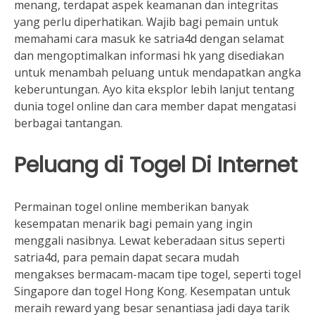
menang, terdapat aspek keamanan dan integritas
yang perlu diperhatikan. Wajib bagi pemain untuk
memahami cara masuk ke satria4d dengan selamat
dan mengoptimalkan informasi hk yang disediakan
untuk menambah peluang untuk mendapatkan angka
keberuntungan. Ayo kita eksplor lebih lanjut tentang
dunia togel online dan cara member dapat mengatasi
berbagai tantangan.
Peluang di Togel Di Internet
Permainan togel online memberikan banyak
kesempatan menarik bagi pemain yang ingin
menggali nasibnya. Lewat keberadaan situs seperti
satria4d, para pemain dapat secara mudah
mengakses bermacam-macam tipe togel, seperti togel
Singapore dan togel Hong Kong. Kesempatan untuk
meraih reward yang besar senantiasa jadi daya tarik