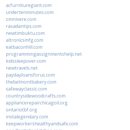
acfurnituregiant.com
undertenminutes.com
omnivere.com
rasadantips.com
newtimbuktu.com
altronicsmfg.com
eatbaconhill.com
programmingassignmentshelp.net
kidssleepover.com
newtravels.net
paydayloansforus.com
thebelmontbakery.com
safewayclassic.com
countrysidewoodcrafts.com
appliancerepairchicagoil.org
ontariotbf.org
instalegendary.com
keepworkershealthyandsafe.com