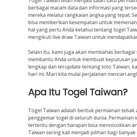
Togel Taiwan telah menjadi salah satu permain
berbagai macam data dan informasi yang ters
mereka melalui rangkaian angka yang tepat. S
bisa memberikan kesempatan untuk memenangkan
hal yang perlu Anda ketahui tentang togel T
mengikuti live draw Taiwan untuk mendapatkan 
Selain itu, kami juga akan membahas berbagai
membantu Anda untuk membuat keputusan yang
lengkap dan terupdate tentang toto Taiwan, k
hari ini. Mari kita mulai perjalanan mencari a
Apa Itu Togel Taiwan?
Togel Taiwan adalah bentuk permainan tebak a
penggemar togel di seluruh dunia. Permainan 
tertentu dengan harapan bisa mencocokkan an
Taiwan sering kali menjadi pilihan bagi ban