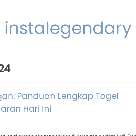
instalegendary
24
an: Panduan Lengkap Togel
ran Hari Ini