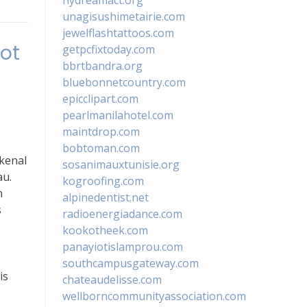
nydreamact.org
unagisushimetairie.com
jewelflashtattoos.com
ot
getpcfixtoday.com
bbrtbandra.org
bluebonnetcountry.com
epicclipart.com
pearlmanilahotel.com
maintdrop.com
bobtoman.com
kenal
sosanimauxtunisie.org
au.
kogroofing.com
m
alpinedentist.net
s
radioenergiadance.com
kookotheek.com
panayiotislamprou.com
southcampusgateway.com
is
chateaudelisse.com
wellborncommunityassociation.com