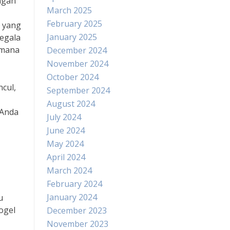
ngan
March 2025
February 2025
n yang
January 2025
segala
imana
December 2024
November 2024
October 2024
cul,
September 2024
August 2024
 Anda
July 2024
June 2024
May 2024
April 2024
March 2024
February 2024
January 2024
u
ogel
December 2023
November 2023