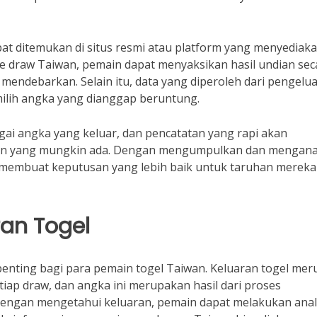
t ditemukan di situs resmi atau platform yang menyediak
ve draw Taiwan, pemain dapat menyaksikan hasil undian sec
endebarkan. Selain itu, data yang diperoleh dari pengelu
milih angka yang dianggap beruntung.
gai angka yang keluar, dan pencatatan yang rapi akan
n yang mungkin ada. Dengan mengumpulkan dan menganal
t membuat keputusan yang lebih baik untuk taruhan mereka
an Togel
nting bagi para pemain togel Taiwan. Keluaran togel mer
ap draw, dan angka ini merupakan hasil dari proses
Dengan mengetahui keluaran, pemain dapat melakukan anali