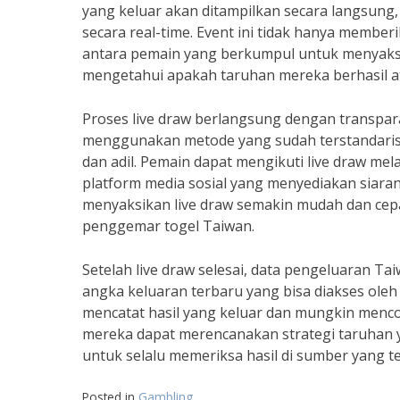
yang keluar akan ditampilkan secara langsun
secara real-time. Event ini tidak hanya membe
antara pemain yang berkumpul untuk menyaksi
mengetahui apakah taruhan mereka berhasil at
Proses live draw berlangsung dengan transpar
menggunakan metode yang sudah terstandaris
dan adil. Pemain dapat mengikuti live draw mela
platform media sosial yang menyediakan siara
menyaksikan live draw semakin mudah dan cep
penggemar togel Taiwan.
Setelah live draw selesai, data pengeluaran Ta
angka keluaran terbaru yang bisa diakses oleh 
mencatat hasil yang keluar dan mungkin menc
mereka dapat merencanakan strategi taruhan y
untuk selalu memeriksa hasil di sumber yang t
Posted in
Gambling