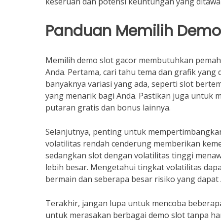
keseruan dan potensi keuntungan yang ditawark
Panduan Memilih Demo 
Memilih demo slot gacor membutuhkan pemaha
Anda. Pertama, cari tahu tema dan grafik yang
banyaknya variasi yang ada, seperti slot bert
yang menarik bagi Anda. Pastikan juga untuk me
putaran gratis dan bonus lainnya.
Selanjutnya, penting untuk mempertimbangkan t
volatilitas rendah cenderung memberikan kemen
sedangkan slot dengan volatilitas tinggi men
lebih besar. Mengetahui tingkat volatilitas 
bermain dan seberapa besar risiko yang dapat 
Terakhir, jangan lupa untuk mencoba beberapa
untuk merasakan berbagai demo slot tanpa h