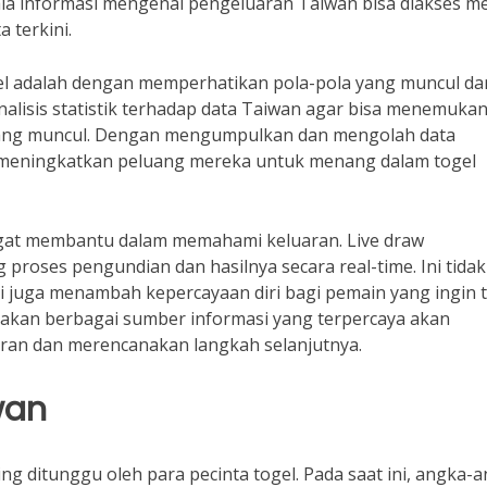
la informasi mengenai pengeluaran Taiwan bisa diakses me
 terkini.
el adalah dengan memperhatikan pola-pola yang muncul dar
alisis statistik terhadap data Taiwan agar bisa menemuka
arang muncul. Dengan mengumpulkan dan mengolah data
 meningkatkan peluang mereka untuk menang dalam togel
sangat membantu dalam memahami keluaran. Live draw
roses pengundian dan hasilnya secara real-time. Ini tidak
i juga menambah kepercayaan diri bagi pemain yang ingin 
nakan berbagai sumber informasi yang terpercaya akan
n dan merencanakan langkah selanjutnya.
wan
ng ditunggu oleh para pecinta togel. Pada saat ini, angka-