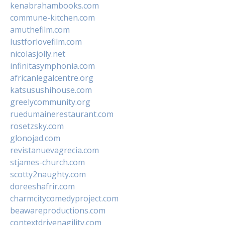
kenabrahambooks.com
commune-kitchen.com
amuthefilm.com
lustforlovefilm.com
nicolasjolly.net
infinitasymphonia.com
africanlegalcentre.org
katsusushihouse.com
greelycommunity.org
ruedumainerestaurant.com
rosetzsky.com
glonojad.com
revistanuevagrecia.com
stjames-church.com
scotty2naughty.com
doreeshafrir.com
charmcitycomedyproject.com
beawareproductions.com
contextdrivenagility.com