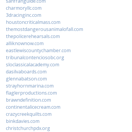
sanfranguide.com
charmoryllc.com
3dracinginc.com
houstoncriticalmass.com
themostdangerousanimalofall.com
thepolicerehearsals.com
alliknownow.com
eastlewiscountychamber.com
tribunalcontenciosobc.org
sloclassicalacademy.com
dasilvaboards.com
glennabatson.com
strayhornmarina.com
flaglerproductions.com
brawndefinition.com
continentalicecream.com
crazycreekquilts.com
binkdavies.com
christchurchpdx.org