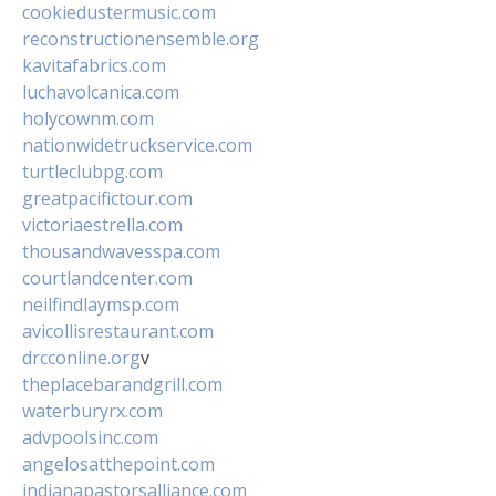
cookiedustermusic.com
reconstructionensemble.org
kavitafabrics.com
luchavolcanica.com
holycownm.com
nationwidetruckservice.com
turtleclubpg.com
greatpacifictour.com
victoriaestrella.com
thousandwavesspa.com
courtlandcenter.com
neilfindlaymsp.com
avicollisrestaurant.com
drcconline.org
v
theplacebarandgrill.com
waterburyrx.com
advpoolsinc.com
angelosatthepoint.com
indianapastorsalliance.com