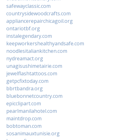
safewayclassic.com
countrysidewoodcrafts.com
appliancerepairchicagoil.org
ontariotbf.org
instalegendary.com
keepworkershealthyandsafe.com
noodlesitaliankitchen.com
nydreamact.org
unagisushimetairie.com
jewelflashtattoos.com
getpcfixtoday.com
bbrtbandra.org
bluebonnetcountry.com
epicclipart.com
pearlmanilahotel.com
maintdrop.com
bobtoman.com
sosanimauxtunisie.org