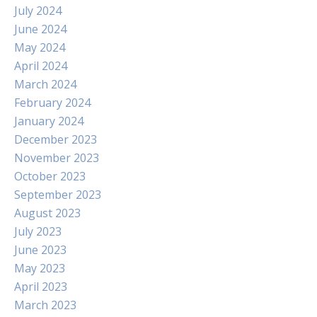
July 2024
June 2024
May 2024
April 2024
March 2024
February 2024
January 2024
December 2023
November 2023
October 2023
September 2023
August 2023
July 2023
June 2023
May 2023
April 2023
March 2023