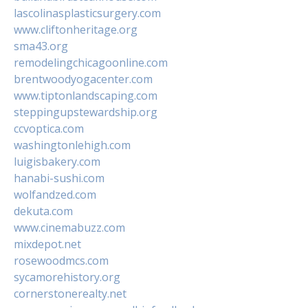
lascolinasplasticsurgery.com
www.cliftonheritage.org
sma43.org
remodelingchicagoonline.com
brentwoodyogacenter.com
www.tiptonlandscaping.com
steppingupstewardship.org
ccvoptica.com
washingtonlehigh.com
luigisbakery.com
hanabi-sushi.com
wolfandzed.com
dekuta.com
www.cinemabuzz.com
mixdepot.net
rosewoodmcs.com
sycamorehistory.org
cornerstonerealty.net