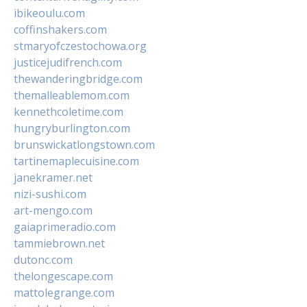
ibikeoulu.com
coffinshakers.com
stmaryofczestochowa.org
justicejudifrench.com
thewanderingbridge.com
themalleablemom.com
kennethcoletime.com
hungryburlington.com
brunswickatlongstown.com
tartinemaplecuisine.com
janekramer.net
nizi-sushi.com
art-mengo.com
gaiaprimeradio.com
tammiebrown.net
dutonc.com
thelongescape.com
mattolegrange.com