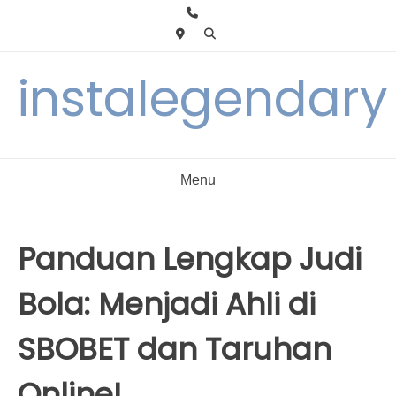
Skip
to
content
instalegendary
Menu
Panduan Lengkap Judi
Bola: Menjadi Ahli di
SBOBET dan Taruhan
Online!