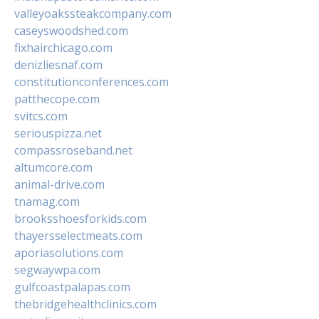
valleyoakssteakcompany.com
caseyswoodshed.com
fixhairchicago.com
denizliesnaf.com
constitutionconferences.com
patthecope.com
svitcs.com
seriouspizza.net
compassroseband.net
altumcore.com
animal-drive.com
tnamag.com
brooksshoesforkids.com
thayersselectmeats.com
aporiasolutions.com
segwaywpa.com
gulfcoastpalapas.com
thebridgehealthclinics.com