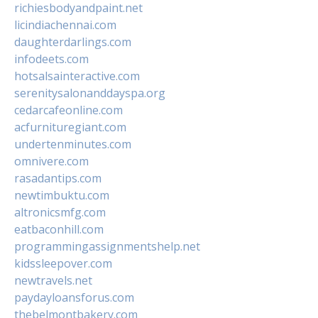
richiesbodyandpaint.net
licindiachennai.com
daughterdarlings.com
infodeets.com
hotsalsainteractive.com
serenitysalonanddayspa.org
cedarcafeonline.com
acfurnituregiant.com
undertenminutes.com
omnivere.com
rasadantips.com
newtimbuktu.com
altronicsmfg.com
eatbaconhill.com
programmingassignmentshelp.net
kidssleepover.com
newtravels.net
paydayloansforus.com
thebelmontbakery.com