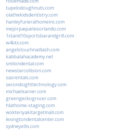
rosiemade.com
tupelodoughnuts.com
olathekidsdentistry.com
hanleyfuneralhomeinc.com
mejorpaquetesorlando.com
1stand10sportsbarandgrill.com
w4btx.com
angelstouchnaillash.com
kabbalahacademy.net
smilondental.com
newstarcollision.com
sasrentals.com
secondsighttechnology.com
michaelsarver.com
greengeckogrocer.com
hlathome-staging.com
wokteriyakitargetmall.com
lexingtondentalcenter.com
sydneyellis.com