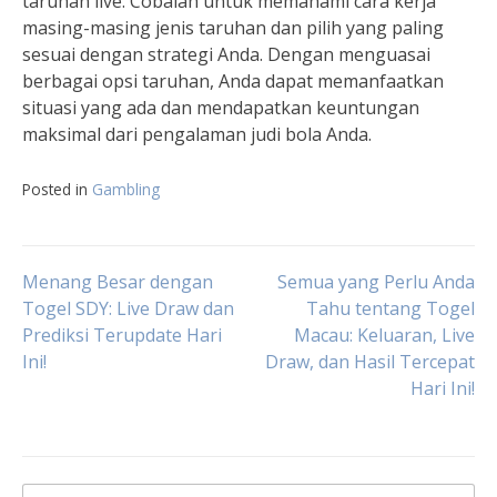
taruhan live. Cobalah untuk memahami cara kerja
masing-masing jenis taruhan dan pilih yang paling
sesuai dengan strategi Anda. Dengan menguasai
berbagai opsi taruhan, Anda dapat memanfaatkan
situasi yang ada dan mendapatkan keuntungan
maksimal dari pengalaman judi bola Anda.
Posted in
Gambling
Post
Menang Besar dengan
Semua yang Perlu Anda
Togel SDY: Live Draw dan
Tahu tentang Togel
Prediksi Terupdate Hari
Macau: Keluaran, Live
navigation
Ini!
Draw, dan Hasil Tercepat
Hari Ini!
Search