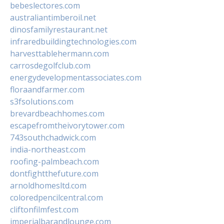
bebeslectores.com
australiantimberoil.net
dinosfamilyrestaurant.net
infraredbuildingtechnologies.com
harvesttablehermann.com
carrosdegolfclub.com
energydevelopmentassociates.com
floraandfarmer.com
s3fsolutions.com
brevardbeachhomes.com
escapefromtheivorytower.com
743southchadwick.com
india-northeast.com
roofing-palmbeach.com
dontfightthefuture.com
arnoldhomesltd.com
coloredpencilcentral.com
cliftonfilmfest.com
imperialbarandlounge.com