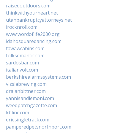
raisedoutdoors.com
thinkwithyourheart.net
utahbankruptcyattorneys.net
irocknroll.com
www.wordoflife2000.org
idahosquaredancing.com
tawawcabins.com
folksemantic.com
sardosbar.com
italianvolt.com
berkshirealarmssystems.com
vizslabrewing.com
dralanbittner.com
yannisandlemoni.com
weedpatchgazette.com
kblinc.com
eriesingletrack.com
pamperedpetsnorthport.com